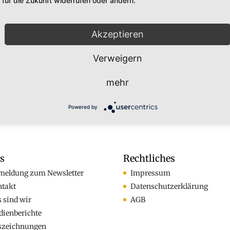
für die Zukunft widerrufen oder ändern.
tudie von Blank und Adamek mit 500 Kindergartenkindern ist
viel singende 5jährige Vorschulkinder signifikant häufiger im
Akzeptieren
ch das Gesundheitsamt für regelschulfähig erklärt werden 
Verweigern
ie die Grafik zeigt, werden fast 89% der viel singenden Kind
 den wenig singenden Vorschulkindern lediglich 44 % sind. Fü
mehr
er empfiehlt das Gesundheitsamt zudem entwicklungsförde
Powered by
os
Rechtliches
meldung zum Newsletter
Impressum
ntakt
Datenschutzerklärung
 sind wir
AGB
ienberichte
szeichnungen