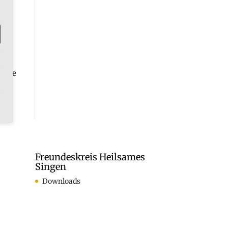
 –
als
er
r die
rnde
Freundeskreis Heilsames
Singen
Downloads