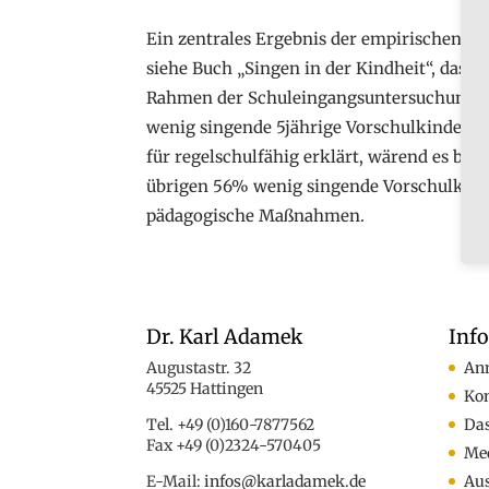
Ein zentrales Ergebnis der empirischen S
siehe Buch „Singen in der Kindheit“, dass 
Rahmen der Schuleingangsuntersuchung dur
wenig singende 5jährige Vorschulkinder. W
für regelschulfähig erklärt, wärend es bei
übrigen 56% wenig singende Vorschulkind
pädagogische Maßnahmen.
Dr. Karl Adamek
Inf
Augustastr. 32
An
45525 Hattingen
Ko
Tel. +49 (0)160-7877562
Das
Fax +49 (0)2324-570405
Med
E-Mail:
infos@karladamek.de
Au