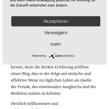
und kann meine Einwilligung jederzeit mit Wirkung für
die Zukunft widerrufen oder ändern.
Wenn Sie das „Meridian-Singen“, diese von uns
geschaffene ganz spezielle Form des „Heilsamen
Akzeptieren
Singens“ und auch das „Sintala Qigong –
Heilsames Singen in Bewegung“, schon kennen
Verweigern
gelernt haben: fühlen Sie sich eingeladen, dies in
unseren Intensivkursen weiter zu vertiefen.
mehr
Wenn Sie das Meridiansingen und Sintala Qi
Gong noch nicht erlebt haben empfehlen wir
Powered by
Ihnen sehr, diese Form der Heilarbeit kennen zu
lernen, denn die direkte Erfahrung eröffnet
einen Weg, dies in der Folge auf einfache und
effektive Weise im täglichen Leben als Quelle
der Freude, des emotionalen Ausgleichs und der
Resilienz nutzen zu können.
Herzlich willkommen und