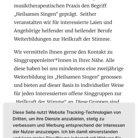
musiktherapeutischen Praxis den Begriff
„Heilsames Singen“ geprägt. Seither
veranstalten wir für interessierte Laien und
Angehörige helfender und heilender Berufe
Weiterbildungen zur Heilkraft der Stimme.
Wir vermitteln Ihnen gerne den Kontakt zu
Singgruppenleiter*Innen in Ihrer Nähe. Alle
diese haben bei uns mindestens eine zweijährige
Weiterbildung im „Heilsamen Singen“ genossen
und bieten auf dieser Basis in individueller Weise
für jeden Interessierten offene Singgruppen zur
„Heilkraft der Stimme“ an. Diese Gruppen sind
in der Regel nicht therapeutisch orientiert,
Diese Seite nutzt Website Tracking-Technologien von
sondern bieten eine Möglichkeit, das „Heilsame
Dritten, um ihre Dienste anzubieten, stetig zu
verbessern und Werbung entsprechend der Interessen
Singen“ regelmäßig selbstverantwortlich in
der Nutzer anzuzeigen. Ich bin damit einverstanden
Gemeinschaft zu praktizieren.