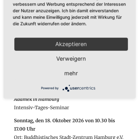
verbessern und Werbung entsprechend der Interessen
Lauschendes und Heilsames Singen
mit Karl
der Nutzer anzuzeigen. Ich bin damit einverstanden
Adamek in Worpswede
Intensiv-Tages-Seminar
und kann meine Einwilligung jederzeit mit Wirkung für
die Zukunft widerrufen oder ändern.
Samstag, den 17. Oktober 2026 von 10.30 bis
17.00 Uhr
Ort: Umme Ecke e.V., Martha-Vogeler-Straße 2A,
Akzeptieren
27726 Worpswede
Verweigern
Infos & Anmeldung
mehr
Powered by
Lauschendes und Heilsames Singen
mit Karl
Adamek in Hamburg
Intensiv-Tages-Seminar
Sonntag, den 18. Oktober 2026 von 10.30 bis
17.00 Uhr
Ort: Buddhistisches Stadt-Zentrum Hamburg e.V.