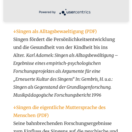
Stadtteilprojekt in Dortmund. Jahrestagung 1994 der
Kommission für Lied-, Musik- und Tanzforschung in
Powered by
der deutschen Gesellschaft für Volkskunde.
↓Singen als Alltagsbewaeltigung (PDF)
Singen fördert die Persönlichkeitsentwicklung
und die Gesundheit von der Kindheit bis ins
Alter.
Karl Adamek: Singen als Alltagsbewältigung –
Ergebnisse eines empirisch-psychologischen
Forschungsprojektes als Argumente für eine
„Erneuerte Kultur des Singens“ In: Gembris, H. u.a.:
Singen als Gegenstand der Grundlagenforschung.
Musikpädagogische Forschungsbericht 1996
↓Singen die eigentliche Muttersprache des
Menschen (PDF)
Seine bahnbrechenden Forschungsergebnisse
zum Einfluss des Singens auf die psychische und