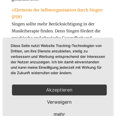
↓Elemente der Selbstorganisation durch Singen
(PDF)
Singen sollte mehr Berücksichtigung in der
Musiktherapie finden. Denn Singen fördert die
psychische und physische Gesundheit und
wurde lange unterschätzt. Karl Adamek:
Diese Seite nutzt Website Tracking-Technologien von
Dritten, um ihre Dienste anzubieten, stetig zu
Elemente der Selbstorganisation durch Singen.
verbessern und Werbung entsprechend der Interessen
In: Musik-, Tanz- und Kunsttherapie. Zeitschrift
der Nutzer anzuzeigen. Ich bin damit einverstanden
für künstlerische Therapien.
1990
und kann meine Einwilligung jederzeit mit Wirkung für
die Zukunft widerrufen oder ändern.
↓Singen als Medium interkultureller Arbeit
(PDF)
Akzeptieren
Gemeinsames Singen kann Menschen
verschiedener Kulturen einander näher bringen.
Verweigern
Beitrag von Karl Adamek:
Singen als Medium
interkultureller Arbeit. Bericht über ein
mehr