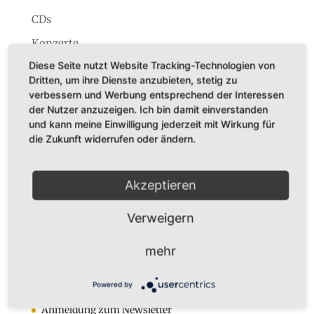
CDs
Konzerte
Diese Seite nutzt Website Tracking-Technologien von
Startseite
Dritten, um ihre Dienste anzubieten, stetig zu
verbessern und Werbung entsprechend der Interessen
der Nutzer anzuzeigen. Ich bin damit einverstanden
und kann meine Einwilligung jederzeit mit Wirkung für
die Zukunft widerrufen oder ändern.
Dr. Karl Adamek
Augustastr. 32
Akzeptieren
45525 Hattingen
Tel. +49 (0)160-7877562
Verweigern
Fax +49 (0)2324-570405
E-Mail:
infos@karladamek.de
mehr
Powered by
Infos
Anmeldung zum Newsletter