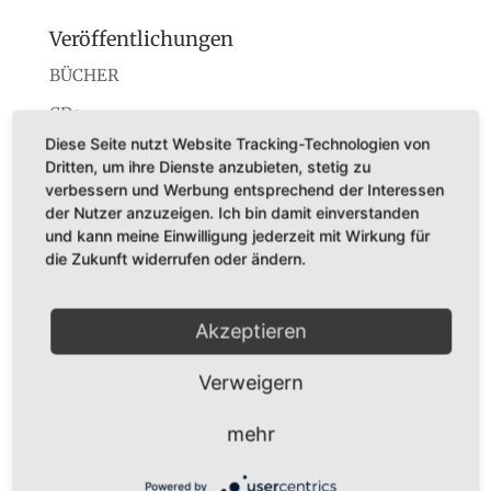
Veröffentlichungen
BÜCHER
CDs
Diese Seite nutzt Website Tracking-Technologien von
Konzerte
Dritten, um ihre Dienste anzubieten, stetig zu
Startseite
verbessern und Werbung entsprechend der Interessen
der Nutzer anzuzeigen. Ich bin damit einverstanden
und kann meine Einwilligung jederzeit mit Wirkung für
die Zukunft widerrufen oder ändern.
Dr. Karl Adamek
Akzeptieren
Augustastr. 32
45525 Hattingen
Verweigern
Tel. +49 (0)160-7877562
mehr
Fax +49 (0)2324-570405
E-Mail:
infos@karladamek.de
Powered by