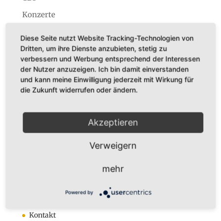
Konzerte
Startseite
Diese Seite nutzt Website Tracking-Technologien von
Dritten, um ihre Dienste anzubieten, stetig zu
verbessern und Werbung entsprechend der Interessen
der Nutzer anzuzeigen. Ich bin damit einverstanden
und kann meine Einwilligung jederzeit mit Wirkung für
die Zukunft widerrufen oder ändern.
Dr. Karl Adamek
Augustastr. 32
45525 Hattingen
Akzeptieren
Tel. +49 (0)160-7877562
Fax +49 (0)2324-570405
Verweigern
E-Mail:
infos@karladamek.de
mehr
Infos
Powered by
Anmeldung zum Newsletter
Kontakt