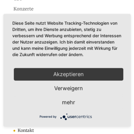
Konzerte
Startseite
Diese Seite nutzt Website Tracking-Technologien von
Dritten, um ihre Dienste anzubieten, stetig zu
verbessern und Werbung entsprechend der Interessen
der Nutzer anzuzeigen. Ich bin damit einverstanden
und kann meine Einwilligung jederzeit mit Wirkung für
die Zukunft widerrufen oder ändern.
Dr. Karl Adamek
Augustastr. 32
45525 Hattingen
Akzeptieren
Tel. +49 (0)160-7877562
Fax +49 (0)2324-570405
Verweigern
E-Mail:
infos@karladamek.de
mehr
Infos
Powered by
Anmeldung zum Newsletter
Kontakt