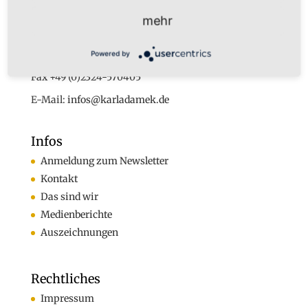
Dr. Karl Adamek
mehr
Augustastr. 32
45525 Hattingen
Powered by
Tel. +49 (0)160-7877562
Fax +49 (0)2324-570405
E-Mail:
infos@karladamek.de
Infos
Anmeldung zum Newsletter
Kontakt
Das sind wir
Medienberichte
Auszeichnungen
Rechtliches
Impressum