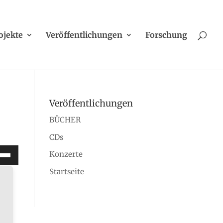
ojekte
Veröffentlichungen
Forschung
Veröffentlichungen
BÜCHER
CDs
ltasten
Konzerte
/Runter
Startseite
tzen,
stärke