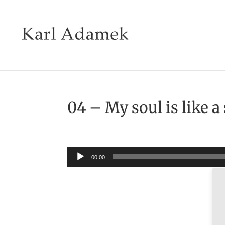
04 – My soul is like 
Audio-
00:00
Player