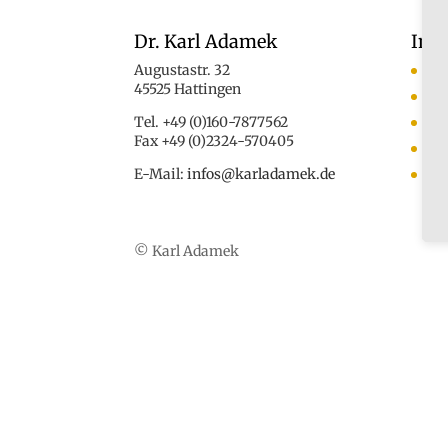
Dr. Karl Adamek
Inf
Augustastr. 32
An
45525 Hattingen
Ko
Tel. +49 (0)160-7877562
Das
Fax +49 (0)2324-570405
Med
E-Mail:
infos@karladamek.de
Au
© Karl Adamek