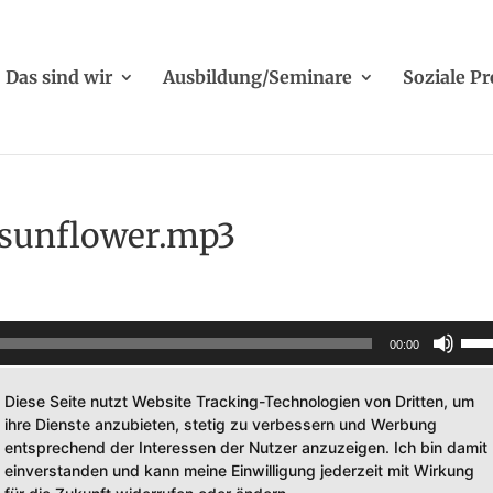
Das sind wir
Ausbildung/Seminare
Soziale Pr
a sunflower.mp3
Pfei
00:00
Hoch
benu
Diese Seite nutzt Website Tracking-Technologien von Dritten, um
ihre Dienste anzubieten, stetig zu verbessern und Werbung
um
entsprechend der Interessen der Nutzer anzuzeigen. Ich bin damit
die
einverstanden und kann meine Einwilligung jederzeit mit Wirkung
Laut