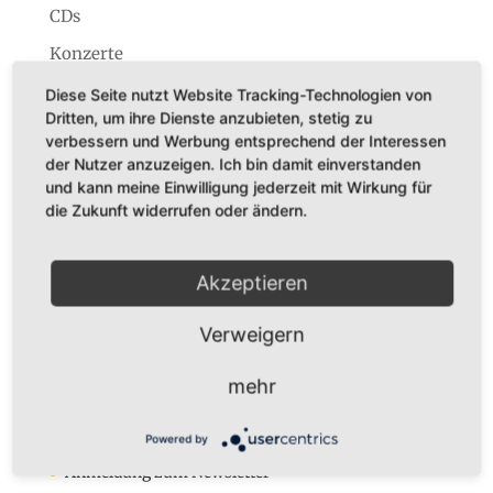
CDs
Konzerte
Startseite
Diese Seite nutzt Website Tracking-Technologien von
Dritten, um ihre Dienste anzubieten, stetig zu
verbessern und Werbung entsprechend der Interessen
der Nutzer anzuzeigen. Ich bin damit einverstanden
und kann meine Einwilligung jederzeit mit Wirkung für
die Zukunft widerrufen oder ändern.
Dr. Karl Adamek
Augustastr. 32
45525 Hattingen
Akzeptieren
Tel. +49 (0)160-7877562
Verweigern
Fax +49 (0)2324-570405
E-Mail:
infos@karladamek.de
mehr
Infos
Powered by
Anmeldung zum Newsletter