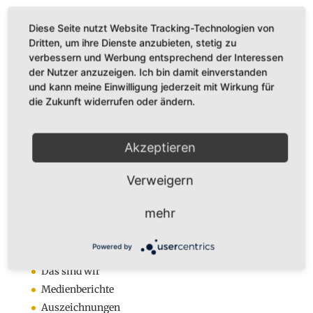
Diese Seite nutzt Website Tracking-Technologien von
Dritten, um ihre Dienste anzubieten, stetig zu
verbessern und Werbung entsprechend der Interessen
der Nutzer anzuzeigen. Ich bin damit einverstanden
Dr. Karl Adamek
und kann meine Einwilligung jederzeit mit Wirkung für
Augustastr. 32
die Zukunft widerrufen oder ändern.
45525 Hattingen
Tel. +49 (0)160-7877562
Akzeptieren
Fax +49 (0)2324-570405
E-Mail:
infos@karladamek.de
Verweigern
mehr
Infos
Anmeldung zum Newsletter
Powered by
Kontakt
Das sind wir
Medienberichte
Auszeichnungen