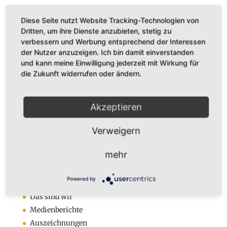
Diese Seite nutzt Website Tracking-Technologien von
Dritten, um ihre Dienste anzubieten, stetig zu
verbessern und Werbung entsprechend der Interessen
der Nutzer anzuzeigen. Ich bin damit einverstanden
Dr. Karl Adamek
und kann meine Einwilligung jederzeit mit Wirkung für
Augustastr. 32
die Zukunft widerrufen oder ändern.
45525 Hattingen
Tel. +49 (0)160-7877562
Akzeptieren
Fax +49 (0)2324-570405
E-Mail:
infos@karladamek.de
Verweigern
mehr
Infos
Anmeldung zum Newsletter
Powered by
Kontakt
Das sind wir
Medienberichte
Auszeichnungen