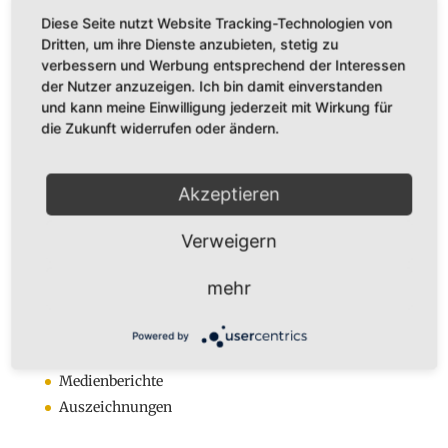
Diese Seite nutzt Website Tracking-Technologien von
Dritten, um ihre Dienste anzubieten, stetig zu
verbessern und Werbung entsprechend der Interessen
Dr. Karl Adamek
der Nutzer anzuzeigen. Ich bin damit einverstanden
und kann meine Einwilligung jederzeit mit Wirkung für
Augustastr. 32
die Zukunft widerrufen oder ändern.
45525 Hattingen
Tel. +49 (0)160-7877562
Fax +49 (0)2324-570405
Akzeptieren
E-Mail:
infos@karladamek.de
Verweigern
Infos
mehr
Anmeldung zum Newsletter
Kontakt
Powered by
Das sind wir
Medienberichte
Auszeichnungen