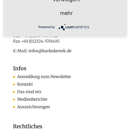
Dr. Karl Adamek
mehr
Augustastr. 32
45525 Hattingen
Powered by
Tel. +49 (0)160-7877562
Fax +49 (0)2324-570405
E-Mail:
infos@karladamek.de
Infos
Anmeldung zum Newsletter
Kontakt
Das sind wir
Medienberichte
Auszeichnungen
Rechtliches