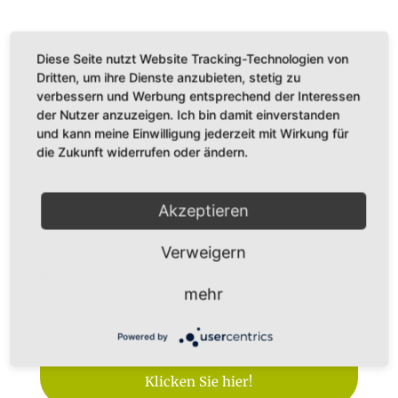
Diese Seite nutzt Website Tracking-Technologien von
Dritten, um ihre Dienste anzubieten, stetig zu
verbessern und Werbung entsprechend der Interessen
→Spenden & Fördern
der Nutzer anzuzeigen. Ich bin damit einverstanden
und kann meine Einwilligung jederzeit mit Wirkung für
die Zukunft widerrufen oder ändern.
Wenn Sie unsere auf Freiwilligen-Arbeit
(Ehrenamt)
gegründeten gemeinnützigen Projekte
Akzeptieren
und die Netzwerkarbeit unterstützen möchten,
freuen
wir uns sehr.
Verweigern
Die Spenden und Fördermitgliedsbeiträge
mehr
fließen zu 90%
direkt in die Projektfinanzierung.
Powered by
Etwa 10% sind Verwaltungskosten.
Danke!
Klicken Sie hier!