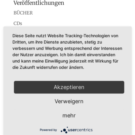
Veröffentlichungen
BÜCHER
CDs
Konzerte
Diese Seite nutzt Website Tracking-Technologien von
Dritten, um ihre Dienste anzubieten, stetig zu
Startseite
verbessern und Werbung entsprechend der Interessen
der Nutzer anzuzeigen. Ich bin damit einverstanden
und kann meine Einwilligung jederzeit mit Wirkung für
die Zukunft widerrufen oder ändern.
Dr. Karl Adamek
Akzeptieren
Augustastr. 32
45525 Hattingen
Verweigern
Tel. +49 (0)160-7877562
Fax +49 (0)2324-570405
mehr
E-Mail:
infos@karladamek.de
Powered by