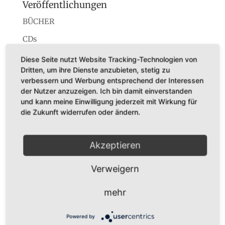
Veröffentlichungen
BÜCHER
CDs
Konzerte
Diese Seite nutzt Website Tracking-Technologien von
Dritten, um ihre Dienste anzubieten, stetig zu
Startseite
verbessern und Werbung entsprechend der Interessen
der Nutzer anzuzeigen. Ich bin damit einverstanden
und kann meine Einwilligung jederzeit mit Wirkung für
die Zukunft widerrufen oder ändern.
Dr. Karl Adamek
Akzeptieren
Augustastr. 32
45525 Hattingen
Verweigern
Tel. +49 (0)160-7877562
Fax +49 (0)2324-570405
mehr
E-Mail:
infos@karladamek.de
Powered by