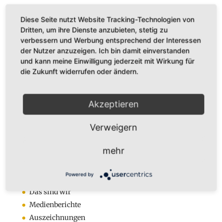
Diese Seite nutzt Website Tracking-Technologien von
Dritten, um ihre Dienste anzubieten, stetig zu
verbessern und Werbung entsprechend der Interessen
der Nutzer anzuzeigen. Ich bin damit einverstanden
Dr. Karl Adamek
und kann meine Einwilligung jederzeit mit Wirkung für
Augustastr. 32
die Zukunft widerrufen oder ändern.
45525 Hattingen
Tel. +49 (0)160-7877562
Akzeptieren
Fax +49 (0)2324-570405
E-Mail:
infos@karladamek.de
Verweigern
mehr
Infos
Anmeldung zum Newsletter
Powered by
Kontakt
Das sind wir
Medienberichte
Auszeichnungen