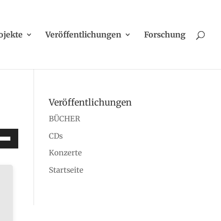
ojekte
Veröffentlichungen
Forschung
Veröffentlichungen
BÜCHER
ltasten
CDs
/Runter
Konzerte
tzen,
Startseite
stärke