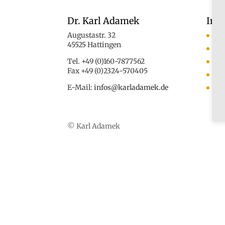
Dr. Karl Adamek
Inf
Augustastr. 32
An
45525 Hattingen
Ko
Tel. +49 (0)160-7877562
Das
Fax +49 (0)2324-570405
Med
E-Mail:
infos@karladamek.de
Au
© Karl Adamek