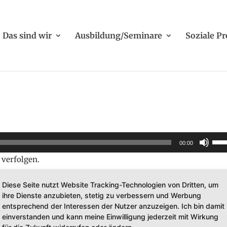
Das sind wir
Ausbildung/Seminare
Soziale Pr
Pfei
00:00
Hoch
1 verfolgen.
benu
um
Diese Seite nutzt Website Tracking-Technologien von Dritten, um
die
ihre Dienste anzubieten, stetig zu verbessern und Werbung
entsprechend der Interessen der Nutzer anzuzeigen. Ich bin damit
Laut
einverstanden und kann meine Einwilligung jederzeit mit Wirkung
zu