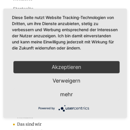
Startseite
Diese Seite nutzt Website Tracking-Technologien von
Dritten, um ihre Dienste anzubieten, stetig zu
verbessern und Werbung entsprechend der Interessen
der Nutzer anzuzeigen. Ich bin damit einverstanden
und kann meine Einwilligung jederzeit mit Wirkung für
Dr. Karl Adamek
die Zukunft widerrufen oder ändern.
Augustastr. 32
45525 Hattingen
Akzeptieren
Tel. +49 (0)160-7877562
Fax +49 (0)2324-570405
Verweigern
E-Mail:
infos@karladamek.de
mehr
Infos
Powered by
Anmeldung zum Newsletter
Kontakt
Das sind wir