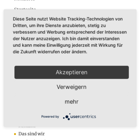
Startseite
Diese Seite nutzt Website Tracking-Technologien von
Dritten, um ihre Dienste anzubieten, stetig zu
verbessern und Werbung entsprechend der Interessen
der Nutzer anzuzeigen. Ich bin damit einverstanden
und kann meine Einwilligung jederzeit mit Wirkung für
Dr. Karl Adamek
die Zukunft widerrufen oder ändern.
Augustastr. 32
45525 Hattingen
Akzeptieren
Tel. +49 (0)160-7877562
Fax +49 (0)2324-570405
Verweigern
E-Mail:
infos@karladamek.de
mehr
Infos
Powered by
Anmeldung zum Newsletter
Kontakt
Das sind wir