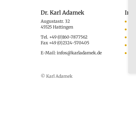
Dr. Karl Adamek
Inf
Augustastr. 32
An
45525 Hattingen
Ko
Tel. +49 (0)160-7877562
Das
Fax +49 (0)2324-570405
Med
E-Mail:
infos@karladamek.de
Au
© Karl Adamek