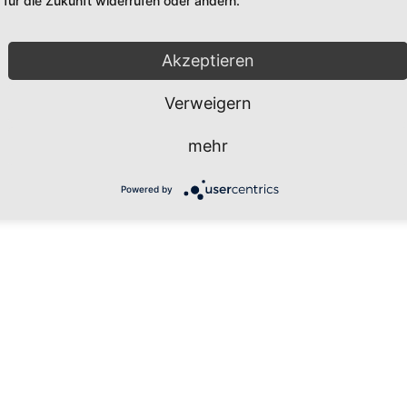
für die Zukunft widerrufen oder ändern.
os
Rechtliches
Akzeptieren
meldung zum Newsletter
Impressum
ntakt
Datenschutzerklärung
Verweigern
 sind wir
AGB
ienberichte
mehr
szeichnungen
Powered by