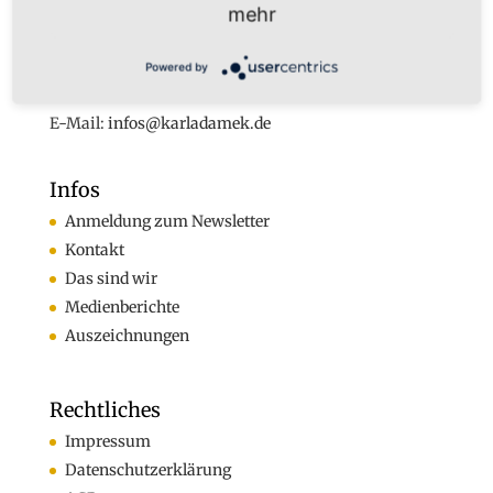
Augustastr. 32
mehr
45525 Hattingen
Tel. +49 (0)160-7877562
Powered by
Fax +49 (0)2324-570405
E-Mail:
infos@karladamek.de
Infos
Anmeldung zum Newsletter
Kontakt
Das sind wir
Medienberichte
Auszeichnungen
Rechtliches
Impressum
Datenschutzerklärung