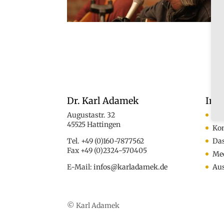
Dr. Karl Adamek
Inf
Augustastr. 32
An
45525 Hattingen
Ko
Tel. +49 (0)160-7877562
Das
Fax +49 (0)2324-570405
Med
E-Mail:
infos@karladamek.de
Au
© Karl Adamek