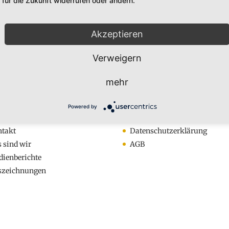
für die Zukunft widerrufen oder ändern.
Akzeptieren
Verweigern
mehr
os
Rechtliches
Powered by
meldung zum Newsletter
Impressum
ntakt
Datenschutzerklärung
 sind wir
AGB
ienberichte
szeichnungen