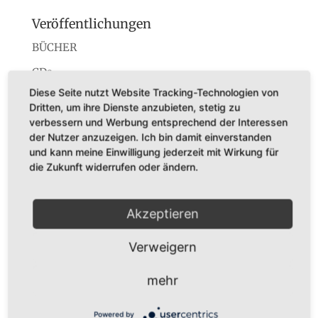
Veröffentlichungen
BÜCHER
CDs
Diese Seite nutzt Website Tracking-Technologien von
Konzerte
Dritten, um ihre Dienste anzubieten, stetig zu
Startseite
verbessern und Werbung entsprechend der Interessen
der Nutzer anzuzeigen. Ich bin damit einverstanden
und kann meine Einwilligung jederzeit mit Wirkung für
die Zukunft widerrufen oder ändern.
Dr. Karl Adamek
Akzeptieren
Augustastr. 32
45525 Hattingen
Verweigern
Tel. +49 (0)160-7877562
mehr
Fax +49 (0)2324-570405
E-Mail:
infos@karladamek.de
Powered by