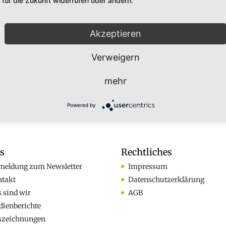
für die Zukunft widerrufen oder ändern.
Akzeptieren
Verweigern
mehr
Powered by
os
Rechtliches
meldung zum Newsletter
Impressum
ntakt
Datenschutzerklärung
 sind wir
AGB
ienberichte
szeichnungen