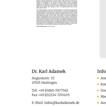
Dr. Karl Adamek
Inf
Augustastr. 32
An
45525 Hattingen
Ko
Tel. +49 (0)160-7877562
Das
Fax +49 (0)2324-570405
Med
E-Mail:
infos@karladamek.de
Au