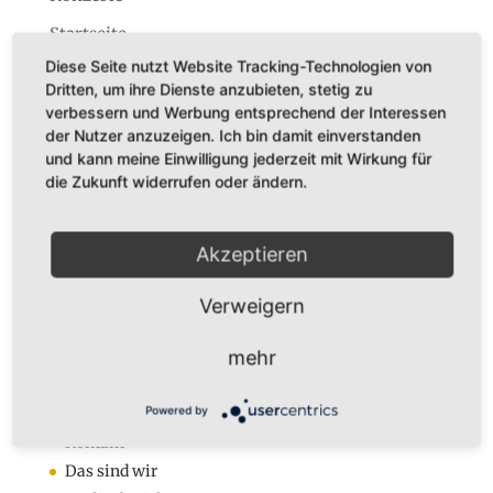
Startseite
Diese Seite nutzt Website Tracking-Technologien von
Dritten, um ihre Dienste anzubieten, stetig zu
verbessern und Werbung entsprechend der Interessen
der Nutzer anzuzeigen. Ich bin damit einverstanden
und kann meine Einwilligung jederzeit mit Wirkung für
Dr. Karl Adamek
die Zukunft widerrufen oder ändern.
Augustastr. 32
45525 Hattingen
Akzeptieren
Tel. +49 (0)160-7877562
Fax +49 (0)2324-570405
Verweigern
E-Mail:
infos@karladamek.de
mehr
Infos
Powered by
Anmeldung zum Newsletter
Kontakt
Das sind wir