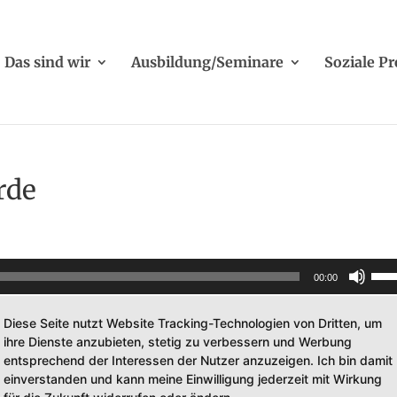
Das sind wir
Ausbildung/Seminare
Soziale Pr
rde
Pfei
00:00
Hoch
2021. 1 verfolgen.
benu
Diese Seite nutzt Website Tracking-Technologien von Dritten, um
ihre Dienste anzubieten, stetig zu verbessern und Werbung
um
entsprechend der Interessen der Nutzer anzuzeigen. Ich bin damit
die
einverstanden und kann meine Einwilligung jederzeit mit Wirkung
Laut