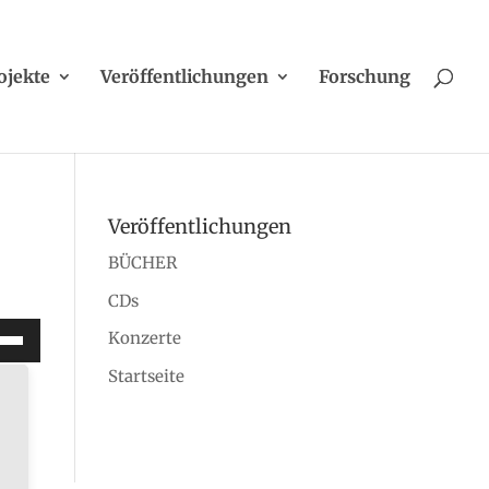
ojekte
Veröffentlichungen
Forschung
Veröffentlichungen
BÜCHER
CDs
ltasten
Konzerte
/Runter
Startseite
tzen,
stärke