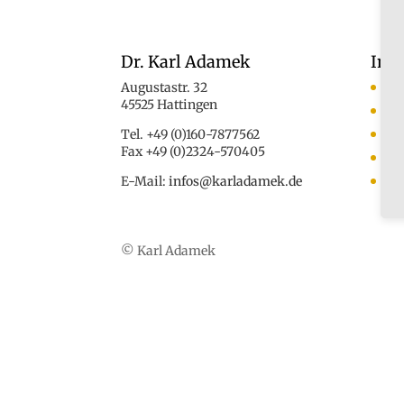
Dr. Karl Adamek
Inf
Augustastr. 32
An
45525 Hattingen
Ko
Tel. +49 (0)160-7877562
Das
Fax +49 (0)2324-570405
Med
E-Mail:
infos@karladamek.de
Au
© Karl Adamek