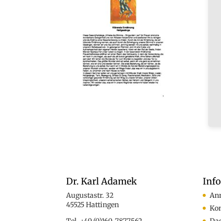
Dr. Karl Adamek
Inf
Augustastr. 32
An
45525 Hattingen
Ko
Tel. +49 (0)160-7877562
Das