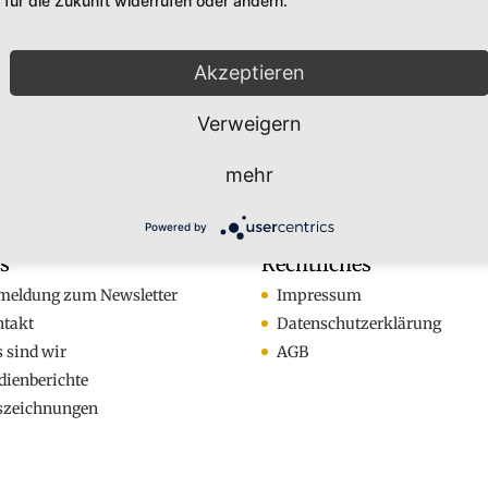
für die Zukunft widerrufen oder ändern.
Akzeptieren
 Eckes
Verweigern
mehr
Powered by
os
Rechtliches
meldung zum Newsletter
Impressum
ntakt
Datenschutzerklärung
 sind wir
AGB
ienberichte
szeichnungen