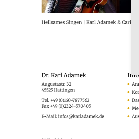
Heilsames Singen | Karl Adamek & Carina
Dr. Karl Adamek
Inf
Augustastr. 32
An
45525 Hattingen
Ko
Tel. +49 (0)160-7877562
Das
Fax +49 (0)2324-570405
Med
E-Mail:
infos@karladamek.de
Au