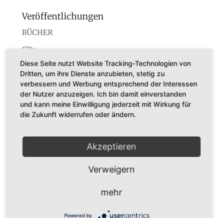
Veröffentlichungen
BÜCHER
CDs
Diese Seite nutzt Website Tracking-Technologien von
Konzerte
Dritten, um ihre Dienste anzubieten, stetig zu
Startseite
verbessern und Werbung entsprechend der Interessen
der Nutzer anzuzeigen. Ich bin damit einverstanden
und kann meine Einwilligung jederzeit mit Wirkung für
die Zukunft widerrufen oder ändern.
Dr. Karl Adamek
Akzeptieren
Augustastr. 32
45525 Hattingen
Verweigern
Tel. +49 (0)160-7877562
mehr
Fax +49 (0)2324-570405
E-Mail:
infos@karladamek.de
Powered by