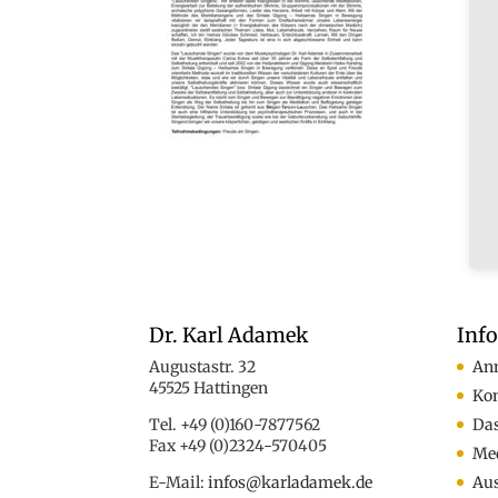
Dr. Karl Adamek
Inf
Augustastr. 32
An
45525 Hattingen
Ko
Tel. +49 (0)160-7877562
Das
Fax +49 (0)2324-570405
Med
E-Mail:
infos@karladamek.de
Au