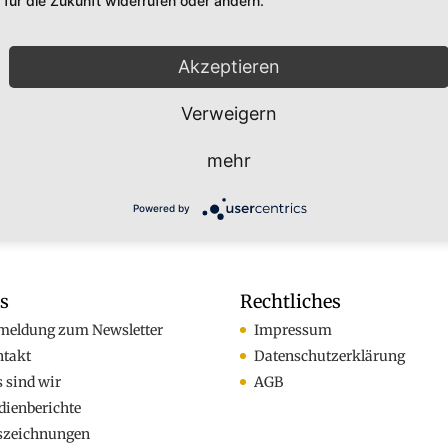
für die Zukunft widerrufen oder ändern.
Akzeptieren
Verweigern
mehr
Powered by
os
Rechtliches
meldung zum Newsletter
Impressum
ntakt
Datenschutzerklärung
 sind wir
AGB
ienberichte
szeichnungen