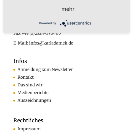
Dr. Karl Adamek
mehr
Augustastr. 32
45525 Hattingen
Powered by
Tel. +49 (0)160-7877562
Fax +49 (0)2324-570405
E-Mail:
infos@karladamek.de
Infos
Anmeldung zum Newsletter
Kontakt
Das sind wir
Medienberichte
Auszeichnungen
Rechtliches
Impressum