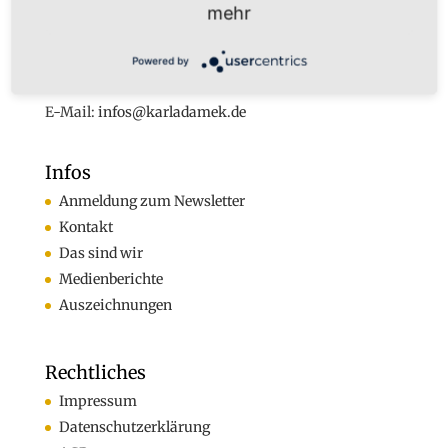
Augustastr. 32
mehr
45525 Hattingen
Tel. +49 (0)160-7877562
Powered by
Fax +49 (0)2324-570405
E-Mail:
infos@karladamek.de
Infos
Anmeldung zum Newsletter
Kontakt
Das sind wir
Medienberichte
Auszeichnungen
Rechtliches
Impressum
Datenschutzerklärung