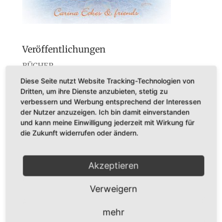
Veröffentlichungen
BÜCHER
Diese Seite nutzt Website Tracking-Technologien von
CDs
Dritten, um ihre Dienste anzubieten, stetig zu
Konzerte
verbessern und Werbung entsprechend der Interessen
der Nutzer anzuzeigen. Ich bin damit einverstanden
Startseite
und kann meine Einwilligung jederzeit mit Wirkung für
die Zukunft widerrufen oder ändern.
Akzeptieren
Dr. Karl Adamek
Verweigern
Augustastr. 32
45525 Hattingen
mehr
Tel. +49 (0)160-7877562