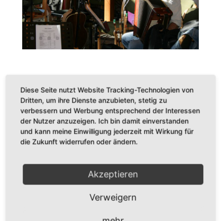
Diese Seite nutzt Website Tracking-Technologien von
Alle Bilder © Klaus Schaarschmidt
Dritten, um ihre Dienste anzubieten, stetig zu
verbessern und Werbung entsprechend der Interessen
der Nutzer anzuzeigen. Ich bin damit einverstanden
und kann meine Einwilligung jederzeit mit Wirkung für
die Zukunft widerrufen oder ändern.
Akzeptieren
Dr. Karl Adamek
Verweigern
Augustastr. 32
mehr
45525 Hattingen