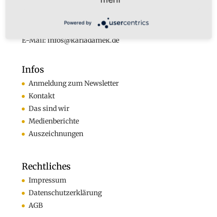
Tel. +49 (0)160-7877562
Powered by
Fax +49 (0)2324-570405
E-Mail:
infos@karladamek.de
Infos
Anmeldung zum Newsletter
Kontakt
Das sind wir
Medienberichte
Auszeichnungen
Rechtliches
Impressum
Datenschutzerklärung
AGB